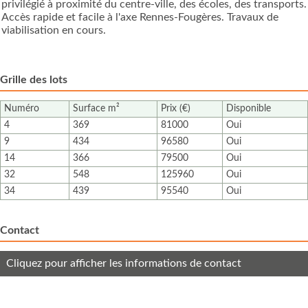
privilégié à proximité du centre-ville, des écoles, des transports.
Accès rapide et facile à l'axe Rennes-Fougères. Travaux de
viabilisation en cours.
Grille des lots
Numéro
Surface m²
Prix (€)
Disponible
4
369
81000
Oui
9
434
96580
Oui
14
366
79500
Oui
32
548
125960
Oui
34
439
95540
Oui
Contact
Cliquez pour afficher les informations de contact